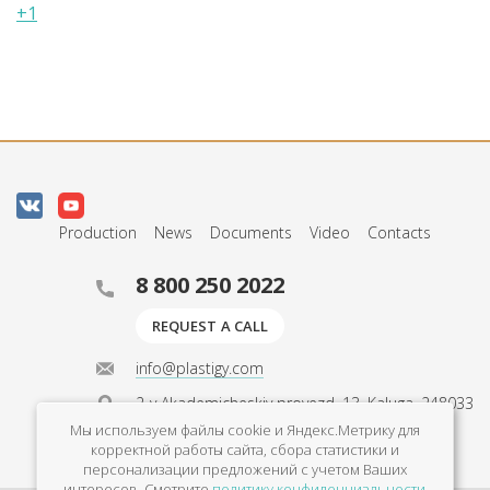
+1
Production
News
Documents
Video
Contacts
8 800 250 2022
REQUEST A CALL
info@plastigy.com
2-y Akademicheskiy proyezd, 13, Kaluga, 248033
Мы используем файлы cookie и Яндекс.Метрику для
Mon - Fri 9am - 6pm
корректной работы сайта, сбора статистики и
персонализации предложений с учетом Ваших
интересов. Смотрите
политику конфиденциальности