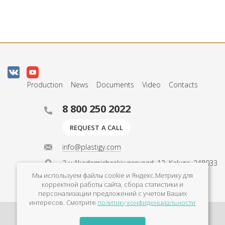
Production
News
Documents
Video
Contacts
8 800 250 2022
REQUEST A CALL
info@plastigy.com
2-y Akademicheskiy proyezd, 13, Kaluga, 248033
Мы используем файлы cookie и Яндекс.Метрику для
Mon - Fri 9am - 6pm
корректной работы сайта, сбора статистики и
персонализации предложений с учетом Ваших
интересов. Смотрите
политику конфиденциальности
Privacy Policy