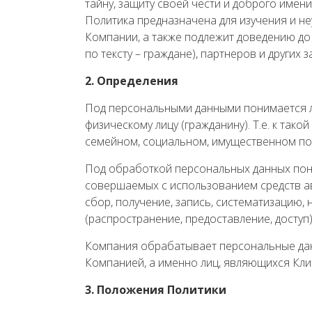
тайну, защиту своей чести и доброго имени
Политика предназначена для изучения и н
Компании, а также подлежит доведению до
по тексту – граждане), партнеров и других
2. Определения
Под персональными данными понимается л
физическому лицу (гражданину). Т.е. к тако
семейном, социальном, имущественном пол
Под обработкой персональных данных пони
совершаемых с использованием средств ав
сбор, получение, запись, систематизацию, 
(распространение, предоставление, доступ
Компания обрабатывает персональные данн
Компанией, а именно лиц, являющихся Кл
3. Положения Политики