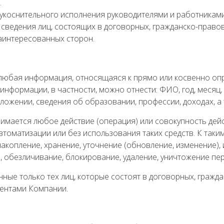
.
еукоснительного исполнения руководителями и работниками
 сведения лиц, состоящих в договорных, гражданско-право
 заинтересованных сторон.
юбая информация, относящаяся к прямо или косвенно оп
й информации, в частности, можно отнести: ФИО, год, месяц,
ожении, сведения об образовании, профессии, доходах, а
мается любое действие (операция) или совокупность дейс
томатизации или без использования таких средств. К таки
накопление, хранение, уточнение (обновление, изменение),
), обезличивание, блокирование, удаление, уничтожение пе
ые только тех лиц, которые состоят в договорных, гражд
иентами Компании.