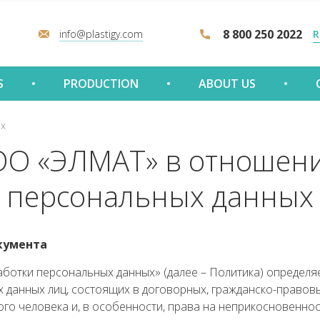
8 800 250 2022
info@plastigy.com
R
S
PRODUCTION
ABOUT US
ых
ОО «ЭЛМАТ» в отношени
персональных данных
окумента
отки персональных данных» (далее – Политика) определя
 данных лиц, состоящих в договорных, гражданско-правов
го человека и, в особенности, права на неприкосновеннос