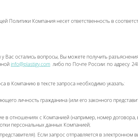
щей Политики Компания несет ответственность в соответс
 у Вас остались вопросы, Вы можете получить разъяснен
онной
info@plastigy.com
либо по Почте России: по адресу: 2480
са в Компанию в тексте запроса необходимо указать:
ющего личность гражданина (или его законного представит
е в отношениях с Компанией (например, номер договора, 
тки персональных данных Компанией;
представителя). Если запрос отправляется в электронном в